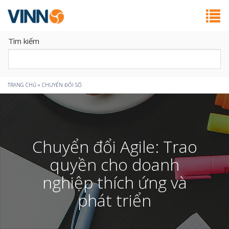
Tìm kiếm
Bạn
TRANG CHỦ
»
CHUYỂN ĐỔI SỐ
đang
ở
Chuyển đổi Agile: Trao
đây
quyền cho doanh
nghiệp thích ứng và
phát triển