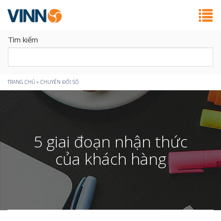
Tìm kiếm
Bạn
TRANG CHỦ
»
CHUYỂN ĐỔI SỐ
đang
ở
5 giai đoạn nhận thức
đây
của khách hàng