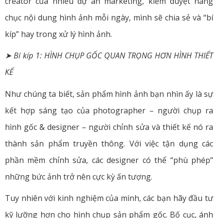
creator của nhiều dự án marketing, kiểm duyệt hàng
chục nội dung hình ảnh mỗi ngày, mình sẽ chia sẻ và “bí
kíp” hay trong xử lý hình ảnh.
➤ Bí kíp 1: HÌNH CHỤP GỐC QUAN TRỌNG HƠN HÌNH THIẾT
KẾ
Như chúng ta biết, sản phẩm hình ảnh bạn nhìn ấy là sự
kết hợp sáng tạo của photographer – người chụp ra
hình gốc & designer – người chỉnh sửa và thiết kế nó ra
thành sản phẩm truyền thông. Với việc tận dụng các
phần mềm chỉnh sửa, các designer có thể “phù phép”
những bức ảnh trở nên cực kỳ ấn tượng.
Tuy nhiên với kinh nghiệm của mình, các bạn hãy đầu tư
kỹ lưỡng hơn cho hình chụp sản phẩm gốc. Bố cục, ánh