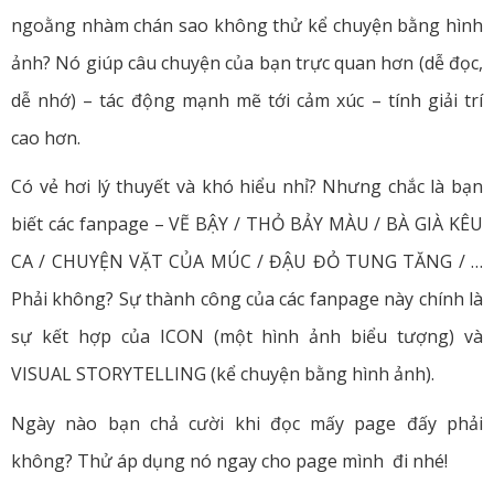
ngoằng nhàm chán sao không thử kể chuyện bằng hình
ảnh? Nó giúp câu chuyện của bạn trực quan hơn (dễ đọc,
dễ nhớ) – tác động mạnh mẽ tới cảm xúc – tính giải trí
cao hơn.
Có vẻ hơi lý thuyết và khó hiểu nhỉ? Nhưng chắc là bạn
biết các fanpage – VẼ BẬY / THỎ BẢY MÀU / BÀ GIÀ KÊU
CA / CHUYỆN VẶT CỦA MÚC / ĐẬU ĐỎ TUNG TĂNG / …
Phải không? Sự thành công của các fanpage này chính là
sự kết hợp của ICON (một hình ảnh biểu tượng) và
VISUAL STORYTELLING (kể chuyện bằng hình ảnh).
Ngày nào bạn chả cười khi đọc mấy page đấy phải
không? Thử áp dụng nó ngay cho page mình đi nhé!