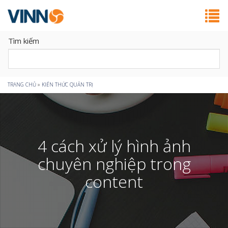
Tìm kiếm
Bạn
TRANG CHỦ
»
KIẾN THỨC QUẢN TRỊ
đang
ở
4 cách xử lý hình ảnh
đây
chuyên nghiệp trong
content