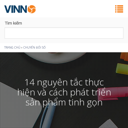
Tìm kiếm
Bạn
TRANG CHỦ
»
CHUYỂN ĐỔI SỐ
đang
ở
14 nguyên tắc thực
đây
hiện và cách phát triển
sản phẩm tinh gọn