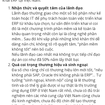
khai ERP tại Việt Nam:
Nhận thức và quyết tâm của lãnh đạo
:
Lãnh đạo thường giao cho một số bộ phận như kế
toán hoặc IT để phụ trách hoàn toàn việc triển khai
ERP từ khâu lựa chọn, tư vấn đến triển khai vì coi
đó là một chương trình phần mềm và kế toán là
khâu quan trọng nhất còn lại là công nghệ phần
mềm… Sau đó khi vấp phải những khó khăn thì dễ
dàng nản chí, không tỏ rõ quyết tâm, “phần mềm
không tốt” nên bỏ cuộc.
Nếu lãnh đạo cao nhất mà không trực tiếp chỉ đạo
dự án coi như đã 50% nắm lấy thất bại.
Quá coi trọng thương hiệu và sính ngoại
:
Đa số cho rằng chỉ có thương hiệu lớn mới tốt, “nếu
không phải SAP, Oracle thì không phải là ERP”… Tư
tưởng “sính ngoại, khinh nội” cũng là lẽ thường
tình và có thể lý giải được vì sự thật là thị trường
ứng dụng ERP ở Việt Nam rất nhỏ, chưa có đủ trải
nghiệm nên các nhà cung cấp Việt Nam cũng chưa
đủ kinh nghiệm, chưa đủ độ chín để tạo thương