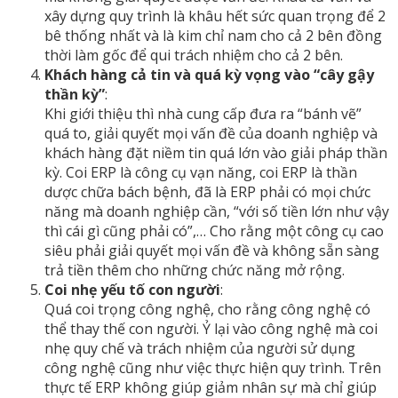
xây dựng quy trình là khâu hết sức quan trọng để 2
bê thống nhất và là kim chỉ nam cho cả 2 bên đồng
thời làm gốc để qui trách nhiệm cho cả 2 bên.
Khách hàng cả tin và quá kỳ vọng vào “cây gậy
thần kỳ”
:
Khi giới thiệu thì nhà cung cấp đưa ra “bánh vẽ”
quá to, giải quyết mọi vấn đề của doanh nghiệp và
khách hàng đặt niềm tin quá lớn vào giải pháp thần
kỳ. Coi ERP là công cụ vạn năng, coi ERP là thần
dược chữa bách bệnh, đã là ERP phải có mọi chức
năng mà doanh nghiệp cần, “với số tiền lớn như vậy
thì cái gì cũng phải có”,… Cho rằng một công cụ cao
siêu phải giải quyết mọi vấn đề và không sẵn sàng
trả tiền thêm cho những chức năng mở rộng.
Coi nhẹ yếu tố con người
:
Quá coi trọng công nghệ, cho rằng công nghệ có
thể thay thế con người. Ỷ lại vào công nghệ mà coi
nhẹ quy chế và trách nhiệm của người sử dụng
công nghệ cũng như việc thực hiện quy trình. Trên
thực tế ERP không giúp giảm nhân sự mà chỉ giúp