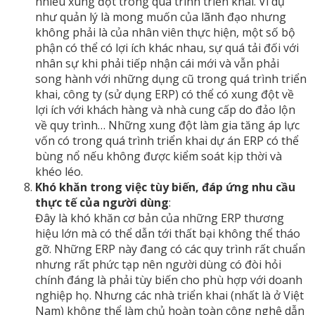
nhiều xung đột trong quá trình triển khai. Ví dụ
như quản lý là mong muốn của lãnh đạo nhưng
không phải là của nhân viên thực hiện, một số bộ
phận có thể có lợi ích khác nhau, sự quá tải đối với
nhân sự khi phải tiếp nhận cái mới và vẫn phải
song hành với những dụng cũ trong quá trình triển
khai, công ty (sử dụng ERP) có thể có xung đột về
lợi ích với khách hàng và nhà cung cấp do đảo lộn
về quy trình… Những xung đột làm gia tăng áp lực
vốn có trong quá trình triển khai dự án ERP có thể
bùng nổ nếu không được kiểm soát kịp thời và
khéo léo.
Khó khăn trong việc tùy biến, đáp ứng nhu cầu
thực tế của người dùng
:
Đây là khó khăn cơ bản của những ERP thương
hiệu lớn mà có thể dẫn tới thất bại không thể tháo
gỡ. Những ERP này đang có các quy trình rất chuẩn
nhưng rất phức tạp nên người dùng có đòi hỏi
chính đáng là phải tùy biến cho phù hợp với doanh
nghiệp họ. Nhưng các nhà triển khai (nhất là ở Việt
Nam) không thể làm chủ hoàn toàn công nghệ dẫn