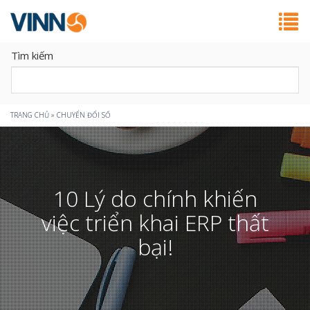
Tìm kiếm
Bạn
TRANG CHỦ
»
CHUYỂN ĐỔI SỐ
đang
ở
10 Lý do chính khiến
đây
việc triển khai ERP thất
bại!