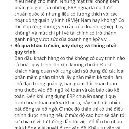
hiệu riêng cho mình. Nhưng mặt trái không kém
phần gai góc của những ERP ngoại là dù được
chuẩn quốc tế nhưng liệu có tương thích với các
hoạt động quản lý kinh tế Việt Nam hay không? Có
thể đáp ứng những yêu cầu của doanh nghiệp hay
không? Và mức chi phí về tài chính có trở thành
gánh nặng vượt sức của doanh nghiệp? v.v…
Bỏ qua khâu tư vấn, xây dựng và thống nhất
quy trình
:
Ban đầu khách hàng có thể không có quy trình nào
cả hoặc quy trình lộn xộn không chuẩn. Đa số
khách hàng quen với cung cách sử dụng đủ các loại
phần mềm phân tán và lấy phần mềm kê toán làm
chủ đạo trong quản lý, ban giám đốc hoàn toàn
phụ thuộc vào đội ngũ kế toán và các báo cáo kế
toán. Đến khi ứng dụng ERP chuyển sang 1 quy
trình hoàn toàn mới và khác lạ, nảy sinh rất nhiều
bất đồng và bỡ ngỡ. Ở mức độ thấp thì có thể điều
chỉnh được nhưng nếu ở mức độ cao hơn sẽ dẫn tới
sự chia rẽ về tư tưởng dẫn tới việc đổ lỗi cho nhau
mà không giải quyết được vấn đề. Khâu tư vấn và