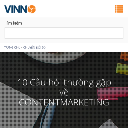
Tìm kiếm
Bạn
TRANG CHỦ
»
CHUYỂN ĐỔI SỐ
đang
ở
10 Câu hỏi thường gặp
đây
về
CONTENTMARKETING