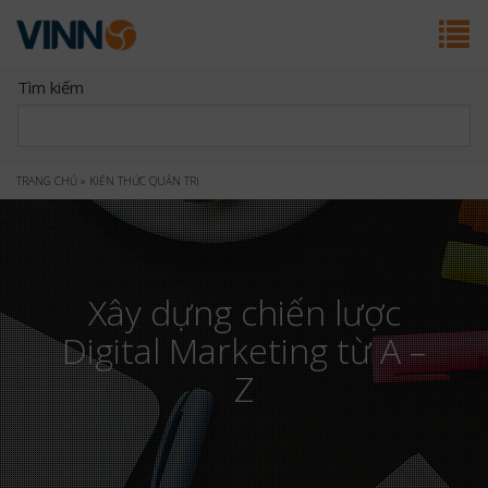
Tìm kiếm
Bạn
TRANG CHỦ
»
KIẾN THỨC QUẢN TRỊ
đang
ở
Xây dựng chiến lược
đây
Digital Marketing từ A –
Z