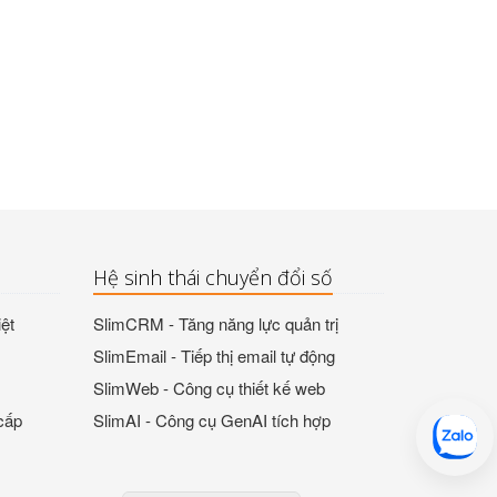
Hệ sinh thái chuyển đổi số
ệt
SlimCRM - Tăng năng lực quản trị
SlimEmail - Tiếp thị email tự động
SlimWeb - Công cụ thiết kế web
cấp
SlimAI - Công cụ GenAI tích hợp