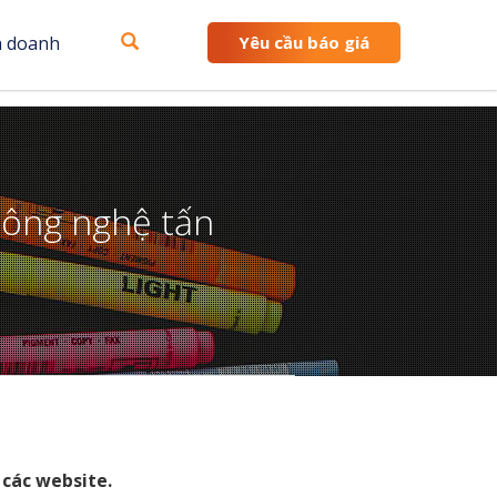
h doanh
Yêu cầu báo giá
công nghệ tấn
 các website.