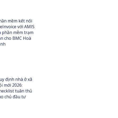
hần mềm kết nối
eInvoice với AMIS
à phần mềm trạm
ân cho BMC Hoà
ình
uy định nhà ở xã
ội mới 2026:
hecklist tuân thủ
ho chủ đầu tư