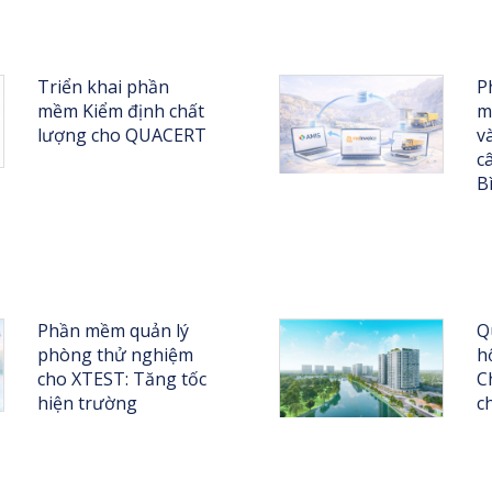
Triển khai phần
P
mềm Kiểm định chất
m
lượng cho QUACERT
v
c
B
Phần mềm quản lý
Q
phòng thử nghiệm
h
cho XTEST: Tăng tốc
C
hiện trường
c