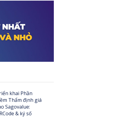
riển khai Phần
ềm Thẩm định giá
ho Sagovalue:
RCode & ký số