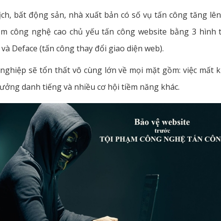
lịch, bất động sản, nhà xuất bản có số vụ tấn công tăng lê
ạm công nghệ cao chủ yếu tấn công website bằng 3 hình th
và Deface (tấn công thay đổi giao diện web).
 nghiệp sẽ tổn thất vô cùng lớn về mọi mặt gồm: việc mất 
hưởng danh tiếng và nhiều cơ hội tiềm năng khác.