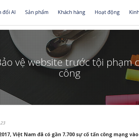
 đổi AI
Sản phẩm
Khách hàng
Hoạt động
Kin
ảo vệ website trước tội phạm 
công
123
 2017, Việt Nam đã có gần 7.700 sự cố tấn công mạng vào