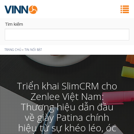
Tìm kiếm
Bạn
TRANG CHỦ
»
TIN NỔI BẬT
đang
ở
Triển khai SlimCRM cho
đây
Zenlee Việt Nam:
Thương hiệu dẫn đầu
về giày Patina chính
hiệu từ sự khéo léo, óc