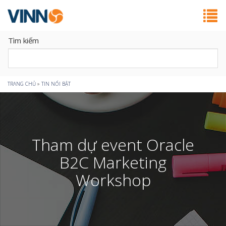
Tìm kiếm
Bạn
TRANG CHỦ
»
TIN NỔI BẬT
đang
ở
Tham dự event Oracle
đây
B2C Marketing
Workshop