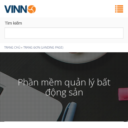
Tìm kiếm
Bạn
TRANG CHỦ
»
TRANG ĐƠN (LANDING PAGE)
đang
ở
Phần mềm quản lý bất
đây
động sản