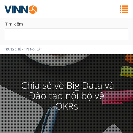
Tìm kiếm
Bạn
TRANG CHỦ
»
TIN NỔI BẬT
đang
ở
Chia sẻ về Big Data và
đây
Đào tạo nội bộ về
OKRs