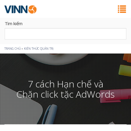
Tìm kiếm
Bạn
TRANG CHỦ
»
KIẾN THỨC QUẢN TRỊ
đang
ở
7 cách Hạn chế và
đây
Chặn click tặc AdWords