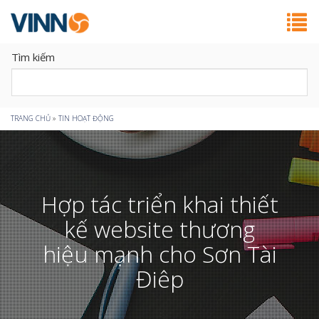
Tìm kiếm
Bạn
TRANG CHỦ
»
TIN HOẠT ĐỘNG
đang
ở
Hợp tác triển khai thiết
đây
kế website thương
hiệu mạnh cho Sơn Tài
Điêp