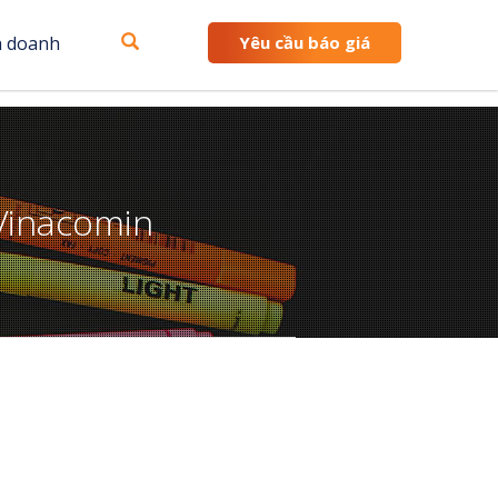
h doanh
Yêu cầu báo giá
Vinacomin