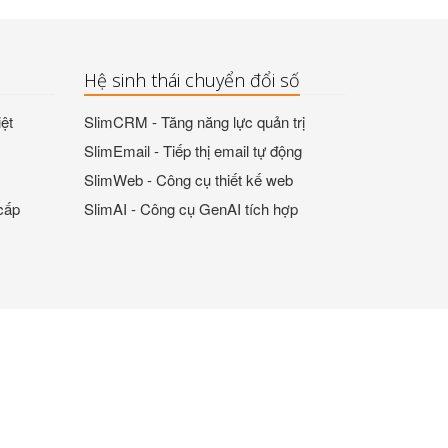
Hệ sinh thái chuyển đổi số
ệt
SlimCRM - Tăng năng lực quản trị
SlimEmail - Tiếp thị email tự động
SlimWeb - Công cụ thiết kế web
cấp
SlimAI - Công cụ GenAI tích hợp