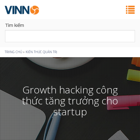
Tìm kiếm
Bạn
TRANG CHỦ
»
KIẾN THỨC QUẢN TRỊ
đang
ở
Growth hacking công
đây
thức tăng trưởng cho
startup