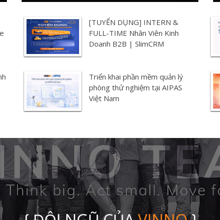
[TUYỂN DỤNG] INTERN &
ge
FULL-TIME Nhân Viên Kinh
Doanh B2B | SlimCRM
nh
Triển khai phần mềm quản lý
phòng thử nghiệm tại AIPAS
Việt Nam
{ ĐỘI NGŨ CỦA
VINNO
}