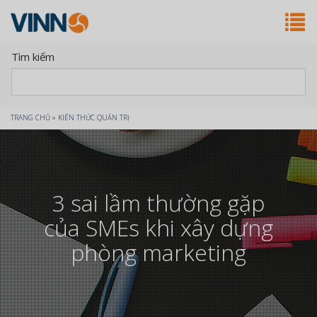
Tìm kiếm
Bạn
TRANG CHỦ
»
KIẾN THỨC QUẢN TRỊ
đang
ở
3 sai lầm thường gặp
đây
của SMEs khi xây dựng
phòng marketing