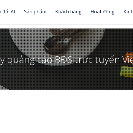
 đổi AI
Sản phẩm
Khách hàng
Hoạt động
Kin
y quảng cáo BĐS trực tuyến V