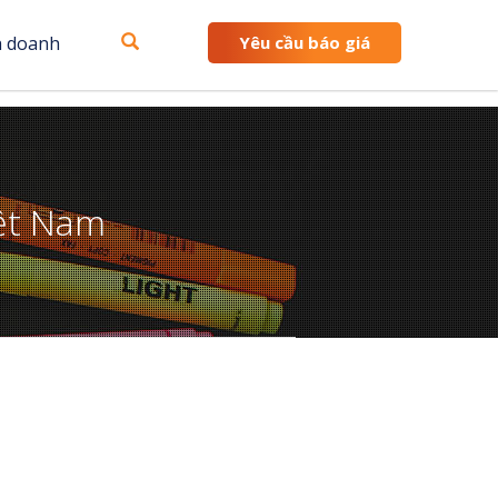
h doanh
Yêu cầu báo giá
iệt Nam