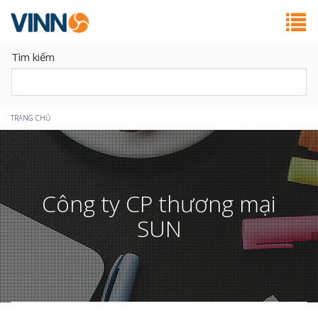
Tìm kiếm
Bạn
TRANG CHỦ
đang
ở
Công ty CP thương mại
đây
SUN