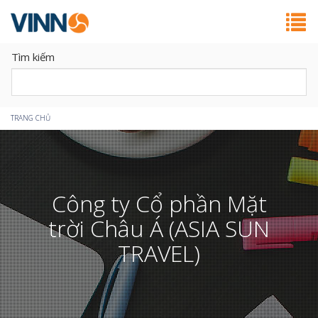
Tìm kiếm
Bạn
TRANG CHỦ
đang
ở
Công ty Cổ phần Mặt
đây
trời Châu Á (ASIA SUN
TRAVEL)