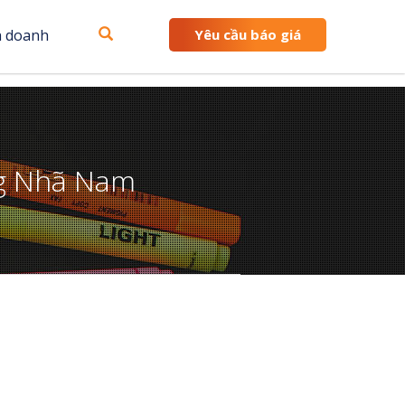
h doanh
Yêu cầu báo giá
ng Nhã Nam