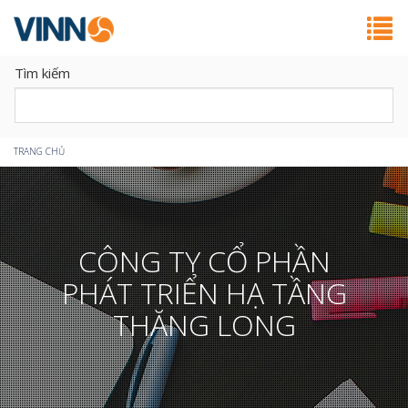
Tìm kiếm
Bạn
TRANG CHỦ
đang
ở
CÔNG TY CỔ PHẦN
đây
PHÁT TRIỂN HẠ TẦNG
THĂNG LONG