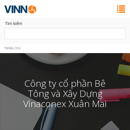
Tìm kiếm
Bạn
TRANG CHỦ
đang
ở
Công ty cổ phần Bê
đây
Tông và Xây Dựng
Vinaconex Xuân Mai