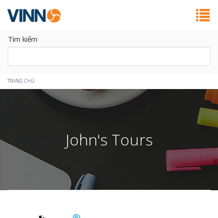
Tìm kiếm
Bạn
TRANG CHỦ
đang
ở
John's Tours
đây