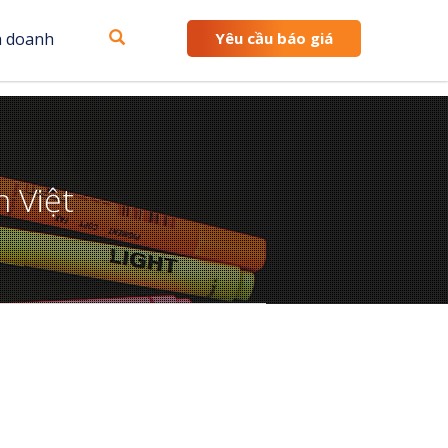
h doanh
Yêu cầu báo giá
 Việt