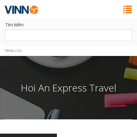
Tìm kiếm
Bạn
TRANG CHỦ
đang
ở
Hoi An Express Travel
đây