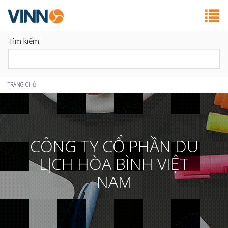
Tìm kiếm
Bạn
TRANG CHỦ
đang
ở
CÔNG TY CỔ PHẦN DU
đây
LỊCH HÒA BÌNH VIỆT
NAM