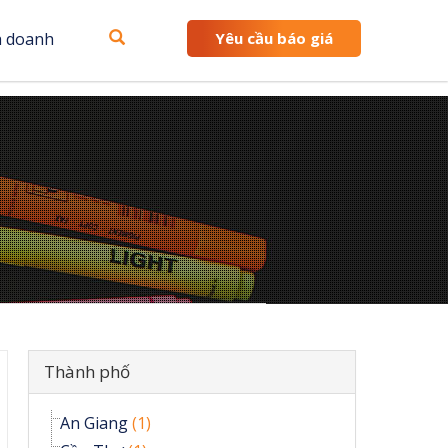
h doanh
Yêu cầu báo giá
Ẩn
Thành phố
An Giang
(1)