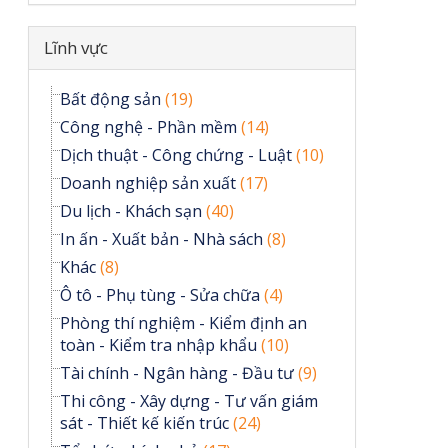
Ẩn
Lĩnh vực
Bất động sản
(19)
Công nghệ - Phần mềm
(14)
Dịch thuật - Công chứng - Luật
(10)
Doanh nghiệp sản xuất
(17)
Du lịch - Khách sạn
(40)
In ấn - Xuất bản - Nhà sách
(8)
Khác
(8)
Ô tô - Phụ tùng - Sửa chữa
(4)
Phòng thí nghiệm - Kiểm định an
toàn - Kiểm tra nhập khẩu
(10)
Tài chính - Ngân hàng - Đầu tư
(9)
Thi công - Xây dựng - Tư vấn giám
sát - Thiết kế kiến trúc
(24)