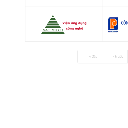
Công ty cổ phần XNK quận 1 - Fimexco
Công ty C
Trung tâm tích hợp công nghệ (thuộc
Công t
viện ứng dụng công nghệ)
« đầu
‹ trước