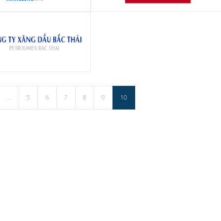
P tư vấn đầu tư BĐS Thăng
Viện kiến trúc quy hoạch đô thị và
Long
nông thôn - VIAP
y CP xăng dầu Bắc Thái
…
5
6
7
8
9
10