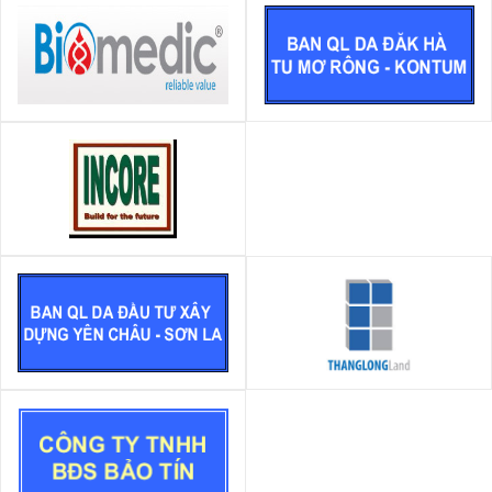
CÔNG TY CỔ PHẦN VẬT TƯ
Ban QL DA Đăk Hà, huyện Tu
KHOA HỌC BIOMEDIC
Mơ Rông, tỉnh Kon Tum
Công ty Cổ phần xây dựng
Incore
Ban QL DA Đầu tư xây dựng
BĐS Thăng Long
Huyện Yên Châu - Sơn La