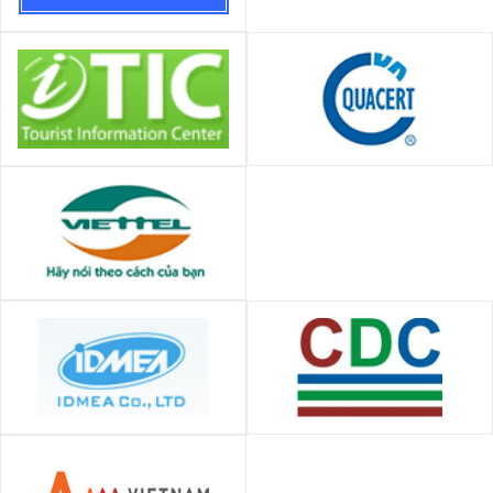
Công ty TNHH BĐS Bảo Tín
Công ty CP phát triển thương
Trung tâm Chứng nhận Phù
mại và du lịch Hà Nội
hợp - QUACERT
Ban quản lý dự án Viettel
CÔNG TY TNHH CƠ KHÍ VÀ TỰ
Trung tâm phát triển cộng
ĐỘNG HÓA CÔNG NGHIỆP -
đồng CDC ĐakLak
IDMEA