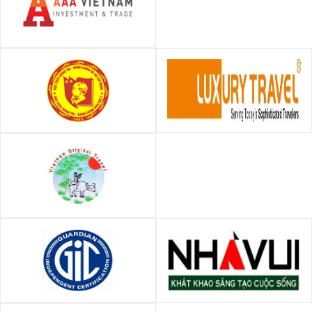
Công ty TNHH Đầu tư và
Thương mại AAA Việt Nam
Học viện Chính trị - Hành
Công Ty TNHH Du Lịch Sang
chính khu vực I
Trọng Việt Nam - Luxury
Travel
VIETNAM ORIGINAL
INTERNATIONAL TRAVEL
GIC Việt Nam
Công ty Cổ phần Kiến trúc -