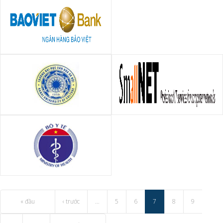
Xây dựng Nhà Vui
Ngân hàng TMCP Bảo Việt
Đại học Văn hóa Hà Nội
Công ty TNHH Công Nghệ
Mạng Nhỏ (SmallNET)
Trung tâm Y tế Dự phòng Hà
Nội
« đầu
‹ trước
…
5
6
7
8
9