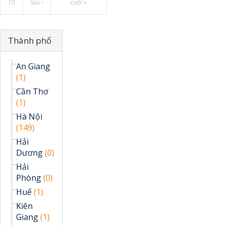
10
sau ›
cuối »
Ẩn
Thành phố
An Giang
(1)
Cần Thơ
(1)
Hà Nội
(149)
Hải
Dương
(0)
Hải
Phòng
(0)
Huế
(1)
Kiên
Giang
(1)