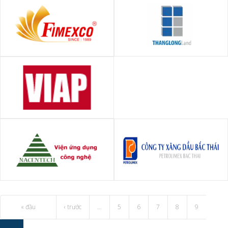
Công ty cổ phần XNK quận 1 -
Công ty CP tư vấn đầu tư BĐS
Fimexco
Thăng Long
Viện kiến trúc quy hoạch đô
thị và nông thôn - VIAP
Trung tâm tích hợp công nghệ
Công ty CP xăng dầu Bắc Thái
(thuộc viện ứng dụng công
nghệ)
« đầu
‹ trước
…
5
6
7
8
9