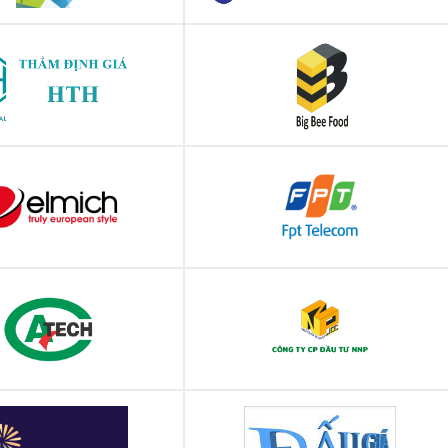
hoa học - Học viện Phụ nữ
Trường Đại học Thủ Đô Hà Nội
Việt nam
 CỔ PHẦN DỊCH VỤ THẨM
Công ty TNHH Big Bee Food
ĐỊNH GIÁ HTH
Elmich Việt Nam
FPT Telecom
m Kỹ thuật Tiêu chuẩn Đo
NNP Invest (nnpinvest.vn)
g Chất lượng Cần Thơ