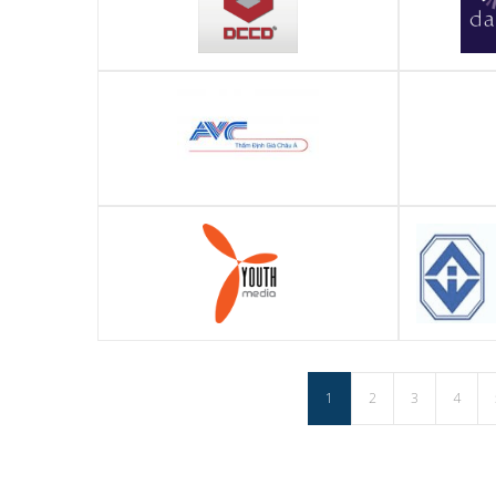
DCCD Miền Trung (Đà Nẵng)
Chương trì
diện dà
Công ty TNHH Định giá Châu Á (AVC)
Công ty T
Gl
Công ty truyền thông Youth Media
Công ty C
1
2
3
4