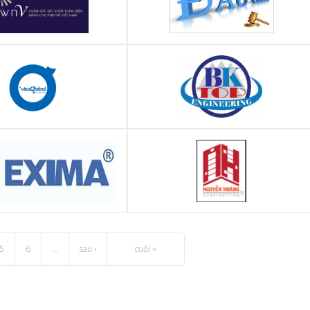
nh chăm sóc sức khỏe toàn
CÔNG TY ĐẤU GIÁ HỢP DANH THUẬN
nh cho phụ nữ Việt Nam
PHÁT
(DawnV)
NHH thương mại dịch vụ VIS
CÔNG TY CỔ PHẦN THƯƠNG MẠI DỊCH
obal - VISA Global
VỤ VÀ CÔNG NGHỆ XÂY DỰNG BKTOP
ổ phần Thẩm định giá E XIM
CÔNG TY CỔ PHẦN ĐẦU TƯ VÀ XÂY
(EXIMA)
DỰNG NGUYỄN HOÀNG
5
6
…
sau ›
cuối »