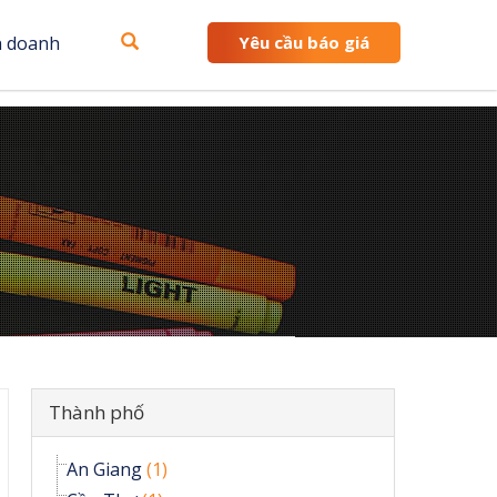
h doanh
Yêu cầu báo giá
Ẩn
Thành phố
An Giang
(1)