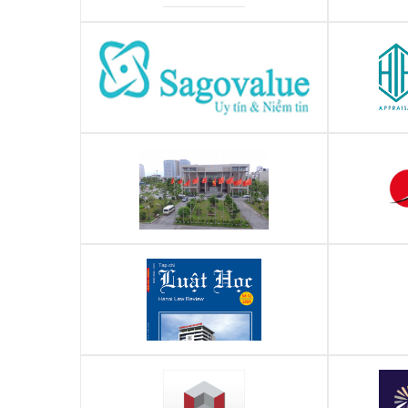
Vụ giáo dục thể chất - Bộ giáo dục và
Tạp chí K
đào tạo
CÔNG TY CỔ PHẦN THẨM ĐỊNH GIÁ
CÔNG TY
SAGOVALUE
UBND Quận Hà Đông
Đại học Luật Hà Nội
Trung tâ
lườn