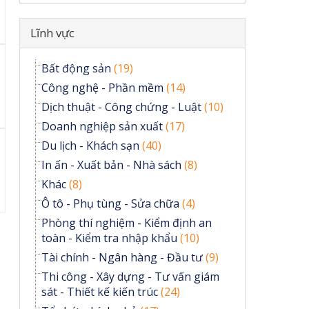
Ẩn
Lĩnh vực
Bất động sản
(19)
Công nghệ - Phần mềm
(14)
Dịch thuật - Công chứng - Luật
(10)
Doanh nghiệp sản xuất
(17)
Du lịch - Khách sạn
(40)
In ấn - Xuất bản - Nhà sách
(8)
Khác
(8)
Ô tô - Phụ tùng - Sửa chữa
(4)
Phòng thí nghiệm - Kiểm định an
toàn - Kiểm tra nhập khẩu
(10)
Tài chính - Ngân hàng - Đầu tư
(9)
Thi công - Xây dựng - Tư vấn giám
sát - Thiết kế kiến trúc
(24)